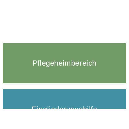
Haus Hoheneck steht für familiäre und herzliche
Pflege und Betreuung in diesen Fachbereichen
Pflegeheim­bereich
Eingliederungs­hilfe